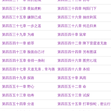
第四百三十三章 畏如虎豹
第四百三十四章 纯阳门下
第四百三十五章 嫌隙已成
第四百三十六章 抽丝剥茧
第四百三十七章 一步之遥
第四百三十八章 何总归来
第四百三十九章 为难
第四百四十章 鼠辈
第四百四十一章 赔罪
第四百四十二章 降下雷霆道无敌
第四百四十三章 脸面自己讨
第四百四十四章 另有图谋
第四百四十五章 舍得一身剐
第四百四十六章 图穷匕现
第四百四十七章 天道无亲，常与善
第四百四十八章 杀招
人
第四百四十九章 探路
第四百五十章 风雨
第四百五十一章 野心
第四百五十二章 命
第四百五十三章 劫寿
第四百五十三章 试探
第四百五十四章 分道
第四百五十五章 打草惊蛇，密云行