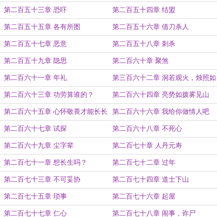
第二百五十三章 恐吓
第二百五十四章 结盟
第二百五十五章 各有所图
第二百五十六章 借刀杀人
第二百五十七章 恶意
第二百五十八章 刺杀
第二百五十九章 隐思
第二百六十章 聚煞
第二百六十一章 年礼
第三百六十二章 洞若观火，烛照如
神
第二百六十三章 功劳算谁的？
第二百六十四章 亮势如拨雾见山
第二百六十五章 心怀敬畏才能长长
第二百六十六章 我给你做情人吧
久久
第二百六十七章 试探
第二百六十八章 不死心
第二百六十九章 尘字辈
第二百七十章 人丹元寿
第二百七十一章 想长生吗？
第二百七十二章 过年
第二百七十三章 不可妥协
第二百七十四章 道士下山
第二百七十五章 琐事
第二百七十六章 起屋
第二百七十七章 仁心
第二百七十八章 闹事，诈尸