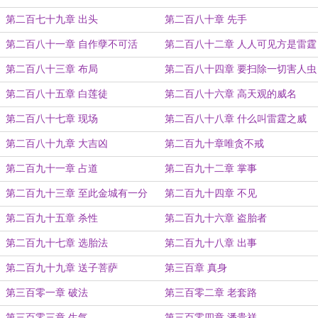
第二百七十九章 出头
第二百八十章 先手
第二百八十一章 自作孽不可活
第二百八十二章 人人可见方是雷霆
之威
第二百八十三章 布局
第二百八十四章 要扫除一切害人虫
第二百八十五章 白莲徒
第二百八十六章 高天观的威名
第二百八十七章 现场
第二百八十八章 什么叫雷霆之威
第二百八十九章 大吉凶
第二百九十章唯贪不戒
第二百九十一章 占道
第二百九十二章 掌事
第二百九十三章 至此金城有一分
第二百九十四章 不见
第二百九十五章 杀性
第二百九十六章 盗胎者
第二百九十七章 选胎法
第二百九十八章 出事
第二百九十九章 送子菩萨
第三百章 真身
第三百零一章 破法
第三百零二章 老套路
第三百零三章 生气
第三百零四章 潘贵祥