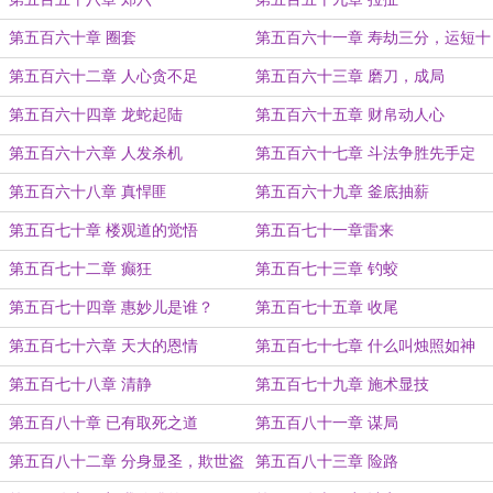
第五百六十章 圈套
第五百六十一章 寿劫三分，运短十
辈
第五百六十二章 人心贪不足
第五百六十三章 磨刀，成局
第五百六十四章 龙蛇起陆
第五百六十五章 财帛动人心
第五百六十六章 人发杀机
第五百六十七章 斗法争胜先手定
第五百六十八章 真悍匪
第五百六十九章 釜底抽薪
第五百七十章 楼观道的觉悟
第五百七十一章雷来
第五百七十二章 癫狂
第五百七十三章 钓蛟
第五百七十四章 惠妙儿是谁？
第五百七十五章 收尾
第五百七十六章 天大的恩情
第五百七十七章 什么叫烛照如神
第五百七十八章 清静
第五百七十九章 施术显技
第五百八十章 已有取死之道
第五百八十一章 谋局
第五百八十二章 分身显圣，欺世盗
第五百八十三章 险路