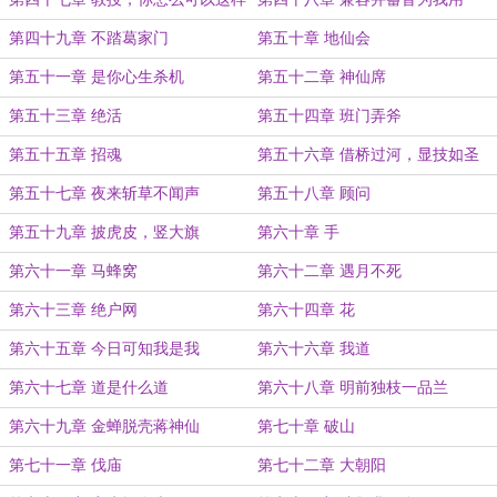
第四十九章 不踏葛家门
第五十章 地仙会
第五十一章 是你心生杀机
第五十二章 神仙席
第五十三章 绝活
第五十四章 班门弄斧
第五十五章 招魂
第五十六章 借桥过河，显技如圣
第五十七章 夜来斩草不闻声
第五十八章 顾问
第五十九章 披虎皮，竖大旗
第六十章 手
第六十一章 马蜂窝
第六十二章 遇月不死
第六十三章 绝户网
第六十四章 花
第六十五章 今日可知我是我
第六十六章 我道
第六十七章 道是什么道
第六十八章 明前独枝一品兰
第六十九章 金蝉脱壳蒋神仙
第七十章 破山
第七十一章 伐庙
第七十二章 大朝阳