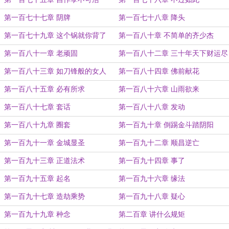
第一百七十七章 阴牌
第一百七十八章 降头
第一百七十九章 这个锅就你背了
第一百八十章 不简单的齐少杰
第一百八十一章 老顽固
第一百八十二章 三十年天下财运尽
在于此
第一百八十三章 如刀锋般的女人
第一百八十四章 佛前献花
第一百八十五章 必有所求
第一百八十六章 山雨欲来
第一百八十七章 套话
第一百八十八章 发动
第一百八十九章 圈套
第一百九十章 倒踢金斗踏阴阳
第一百九十一章 金城显圣
第一百九十二章 顺昌逆亡
第一百九十三章 正道法术
第一百九十四章 事了
第一百九十五章 起名
第一百九十六章 缘法
第一百九十七章 造劫乘势
第一百九十八章 疑心
第一百九十九章 种念
第二百章 讲什么规矩