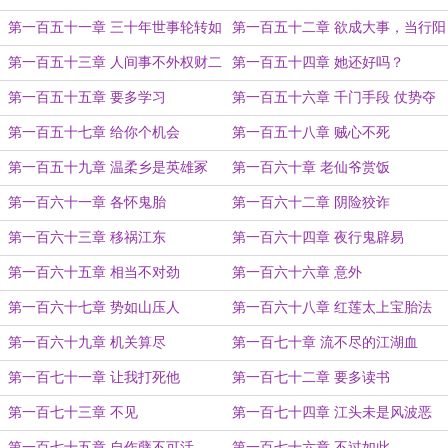
第一百五十一章 三十年世事轮转如
第一百五十二章 欲成大事，当行阳
走盘
谋
第一百五十三章 人间事不外权财二
第一百五十四章 她还好吗？
字
第一百五十五章 要多学习
第一百五十六章 千门手段 仗势夺
神
第一百五十七章 给你个机会
第一百五十八章 贼心不死
第一百五十九章 温柔乡是英雄冢
第一百六十章 老仙爷赏饭
第一百六十一章 各怀鬼胎
第一百六十二章 阴险狡诈
第一百六十三章 移祸江东
第一百六十四章 夜行鬼辟易
第一百六十五章 相当不对劲
第一百六十六章 意外
第一百六十七章 势如山压人
第一百六十八章 红莲太上宝胎法
第一百六十九章 机关算尽
第一百七十章 流不尽的江湖血
第一百七十一章 让我打死他
第一百七十二章 要多读书
第一百七十三章 不见
第一百七十四章 江头未是风波恶
第一百七十五章 自作孽不可活
第一百七十六章 不过如此