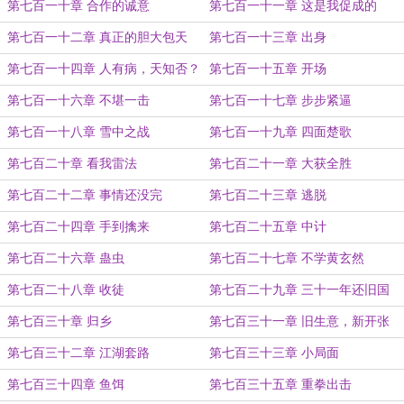
第七百一十章 合作的诚意
第七百一十一章 这是我促成的
第七百一十二章 真正的胆大包天
第七百一十三章 出身
第七百一十四章 人有病，天知否？
第七百一十五章 开场
第七百一十六章 不堪一击
第七百一十七章 步步紧逼
第七百一十八章 雪中之战
第七百一十九章 四面楚歌
第七百二十章 看我雷法
第七百二十一章 大获全胜
第七百二十二章 事情还没完
第七百二十三章 逃脱
第七百二十四章 手到擒来
第七百二十五章 中计
第七百二十六章 蛊虫
第七百二十七章 不学黄玄然
第七百二十八章 收徒
第七百二十九章 三十一年还旧国
第七百三十章 归乡
第七百三十一章 旧生意，新开张
第七百三十二章 江湖套路
第七百三十三章 小局面
第七百三十四章 鱼饵
第七百三十五章 重拳出击