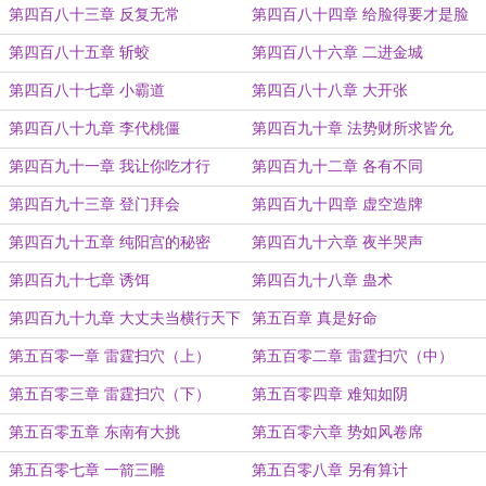
第四百八十三章 反复无常
第四百八十四章 给脸得要才是脸
第四百八十五章 斩蛟
第四百八十六章 二进金城
第四百八十七章 小霸道
第四百八十八章 大开张
第四百八十九章 李代桃僵
第四百九十章 法势财所求皆允
第四百九十一章 我让你吃才行
第四百九十二章 各有不同
第四百九十三章 登门拜会
第四百九十四章 虚空造牌
第四百九十五章 纯阳宫的秘密
第四百九十六章 夜半哭声
第四百九十七章 诱饵
第四百九十八章 蛊术
第四百九十九章 大丈夫当横行天下
第五百章 真是好命
第五百零一章 雷霆扫穴（上）
第五百零二章 雷霆扫穴（中）
第五百零三章 雷霆扫穴（下）
第五百零四章 难知如阴
第五百零五章 东南有大挑
第五百零六章 势如风卷席
第五百零七章 一箭三雕
第五百零八章 另有算计