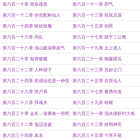
第六百一十章 致命疏忽
第六百一十一章 胆气
第六百一十二章 你也配称仙人
第六百一十三章 投鼠忌器
第六百一十四章 斩妖除魔
第六百一十五章 别死
第六百一十六章 内乱
第六百一十七章 踏平三公教
第六百一十八章 伐山破庙降故气
第六百一十九章 太上度人
第六百二十章 敲骨吸髓
第六百二十一章 顺藤摸瓜
第六百二十二章 人种袋子
第六百二十三章 玄妙之门
第六百二十四章 想成仙也是一种贪
第六百二十五章 在世仙人
第六百二十六章 绝户局
第六百二十七章 蓄势待发
第六百二十八章 拜魂术
第六百二十九章 蛤蟆
第六百三十章 会长，请勇敢一些吧
第六百三十一章 混水摸虾钓大鱼
第六百三十二章 鬼话连篇
第六百三十三章 歧明神官
第六百三十四章 真名
第六百三十五章 寸草不留