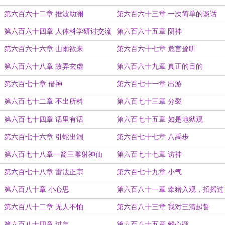
第六百六十二章 推波助澜
第六百六十三章 一次简单的谈话
第六百六十四章 人体科学研讨交流
第六百六十五章 阴神
大会
第六百六十六章 山雨欲来
第六百六十七章 危言耸听
第六百六十八章 故弄玄虚
第六百六十九章 真正的目的
第六百七十章 借神
第六百七十一章 出游
第六百七十二章 不出所料
第六百七十三章 分裂
第六百七十四章 话里有话
第六百七十五章 如是地狱观
第六百七十六章 引蛇出洞
第六百七十七章 八禹步
第六百七十八章一箭三雕射神仙
第六百七十七章 访神
第六百七十八章 雷法正宗
第六百七十九章 小气
第六百八十章 小心思
第六百八十一章 牵猪入观，招摇过
市
第六百八十二章 无人不怕
第六百八十三章 我对三清起誓
第六百八十四章 过年
第六百八十五章 解心疑