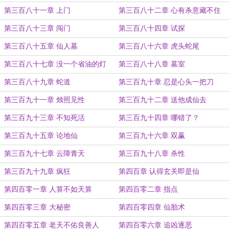
靠吹
第三百八十一章 上门
第三百八十二章 心有杀意藏不住
第三百八十三章 闯门
第三百八十四章 试探
第三百八十五章 仙人墓
第三百八十六章 虎头蛇尾
第三百八十七章 没一个省油的灯
第三百八十八章 墓室
第三百八十九章 蛇道
第三百九十章 忍是心头一把刀
第三百九十一章 烛照见性
第三百九十二章 送他成仙去
第三百九十三章 不知死活
第三百九十四章 哪错了？
第三百九十五章 论地仙
第三百九十六章 双赢
第三百九十七章 云障青天
第三百九十八章 杀性
第三百九十九章 疯狂
第四百章 认得玄关即是仙
第四百零一章 人算不如天算
第四百零二章 指点
第四百零三章 大秘密
第四百零四章 仙胎术
第四百零五章 老天不佑良善人
第四百零六章 追凶逐恶