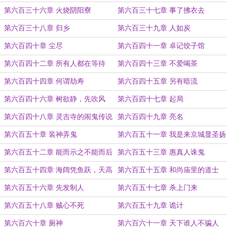
第六百三十六章 火烧阴阳寮
第六百三十七章 事了拂衣去
第六百三十八章 归乡
第六百三十九章 人如炭
第六百四十章 尘尽
第六百四十一章 卓记饺子馆
第六百四十二章 所有人都在等待
第六百四十三章 不爱喝茶
第六百四十四章 何谓劫寿
第六百四十五章 另有暗流
第六百四十六章 树欲静，先吹风
第六百四十七章 起局
第六百四十八章 灵吉寺的闹鬼传说
第六百四十九章 亮名
第六百五十章 装神弄鬼
第六百五十一章 我是来京城显圣扬
名的
第六百五十二章 能而示之不能而后
第六百五十三章 惠真人诛鬼
掀桌子
第六百五十四章 海阔凭鱼跃，天高
第六百五十五章 和尚庙里的道士
任鸟飞
第六百五十六章 先发制人
第六百五十七章 杀上门来
第六百五十八章 贼心不死
第六百五十九章 诡计
第六百六十章 厕神
第六百六十一章 天下谁人不骗人