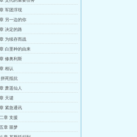
章 交托的重要任务
章 军团浮现
章 另一边的你
章 决定的路
章 为续存而战
章 白垩种的由来
章 修奥利斯
章 相认
 拼死抵抗
章 萧遥仙人
章 天谴
章 紧急通讯
二章 支援
五章 噩梦