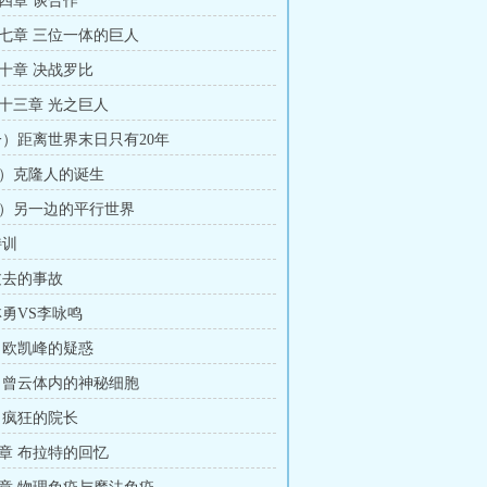
四章 谈合作
七章 三位一体的巨人
十章 决战罗比
十三章 光之巨人
一）距离世界末日只有20年
）克隆人的诞生
）另一边的平行世界
特训
过去的事故
林勇VS李咏鸣
 欧凯峰的疑惑
 曾云体内的神秘细胞
 疯狂的院长
章 布拉特的回忆