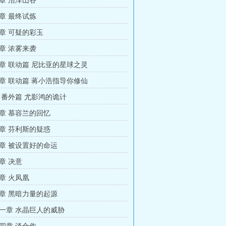
章 沼泽山谷
章 最终试炼
章 可疑的彩玉
章 浓雾来袭
章 联动篇 尼比亚的星球之灵
章 联动篇 蒋小浩指导你修仙
 番外篇 尤影鸿的诡计
章 慕容兰的回忆
章 芬利斯的疑惑
章 被设置好的命运
章 决意
章 火凤凰
章 黑暗力量的起源
一章 水晶巨人的威胁