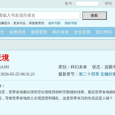
账号：
密码
温馨提示：更多作品，请搜索查找
临时书架
我的书架
元
仙侠武侠
游戏竞技
科幻未来
女生言情
玄幻奇幻
天境
ASH
类别：科幻未来
状态：连载
6-05-25 06:31:21
最新章节：
第二十四章 玄幽封
介：
将至，世界各地都出现凭空出现怪异的时空裂缝的传闻，最近世界各地相
踪，导致世界各地的人出现恐慌和骚乱，这是世界末日的先兆还是人祸？..