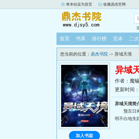
将本站设为首页
收藏鼎杰官网
首页
书库
排行榜
完本
二次
您当前的位置：
鼎杰书院
-> 异域天境
异域
作者：魔蝙
更新时间：202
异域天境简
预言日
明不白地失
加入书架