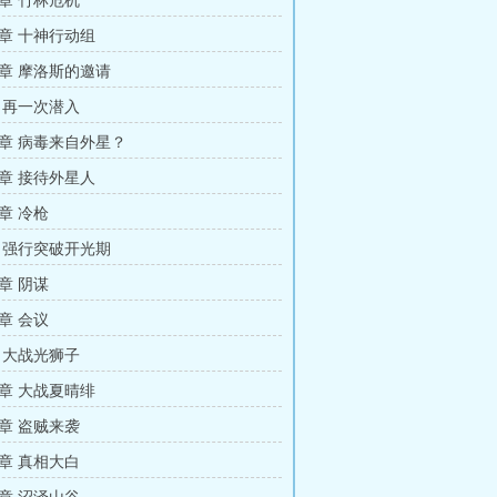
章 竹林危机
章 十神行动组
章 摩洛斯的邀请
 再一次潜入
章 病毒来自外星？
章 接待外星人
章 冷枪
 强行突破开光期
章 阴谋
章 会议
 大战光狮子
章 大战夏晴绯
章 盗贼来袭
章 真相大白