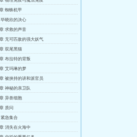
章 物理免疫与魔法免疫
章 蜘蛛机甲
 毕晓欣的决心
章 求救的声音
章 无可匹敌的强大妖气
章 双尾黑猫
章 布拉特的背叛
章 艾玛琳的梦
章 被挟持的讲和派官员
章 神秘的亲卫队
章 异兽细胞
章 质问
 紧急集合
章 消失在火海中