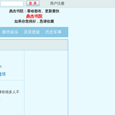
：
用户注册
鼎杰书院：看啥都有、更新最快
鼎杰书院
如果你觉得好，恳请收藏
都市娱乐
灵异悬疑
历史军事
中
魔塔
继有很多人不
.