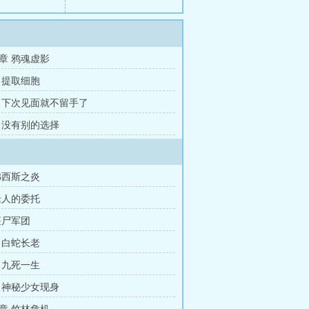
章 鸦魂虚影
 提取细胞
 下次见面就不留手了
 没有别的选择
弗西斯之炎
老人的委托
僵尸军团
 白蛇长老
 九死一生
 神秘少女现身