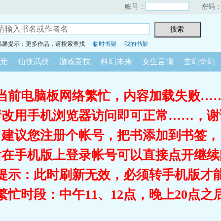
账号：
密码
温馨提示：更多作品，请搜索查找
临时书架
我的书架
元
仙侠武侠
游戏竞技
科幻未来
女生言情
玄幻奇幻
当前电脑板网络繁忙，内容加载失败…
请改用手机浏览器访问即可正常……，谢
建议您注册个帐号，把书添加到书签，
后在手机版上登录帐号可以直接点开继续
提示：此时刷新无效，必须转手机版才
繁忙时段：中午11、12点，晚上20点之