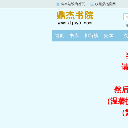
将本站设为首页
收藏鼎杰官网
首页
书库
排行榜
完本
二次
然
（温馨
（