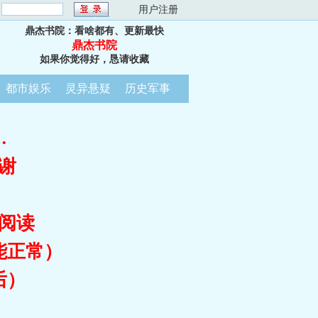
：
用户注册
鼎杰书院：看啥都有、更新最快
鼎杰书院
如果你觉得好，恳请收藏
都市娱乐
灵异悬疑
历史军事
…
谢
阅读
能正常）
后）