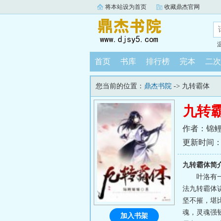
将本站设为首页
收藏鼎杰官网
首页
书库
排行榜
完本
二次
您当前的位置：
鼎杰书院
-> 九转霸体
九转
作者：锦
更新时间：202
九转霸体简
叶洛有
法九转霸体
坚不摧，堪
魂，灵魂强
加入书架