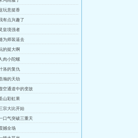
 宋鸿雨服了
 这玩意挺香
 我有点兴趣了
 灵皇境强者
 随为师装逼去
 玩的挺大啊
 人肉小陀螺
 叶洛的复仇
 浩瀚的天劫
章 虚空通道中的变故
 圣山彩虹果
 三宗大比开始
章 一口气突破三重天
 震撼全场