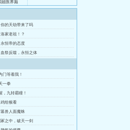
四姐医界巅
人之下，万人
似乎也不简
章 你的天劫带来了吗
章 洛家老祖！？
章 永恒帝的态度
2章 血祭反噬，永恒之体
在内门等着我！
镇天一拳
觉醒，九转霸瞳！
 杀鸡给猴看
 守墓兽人面魔蛛
 剑冢之中，破天一剑