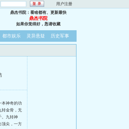
：
用户注册
鼎杰书院：看啥都有、更新最快
鼎杰书院
如果你觉得好，恳请收藏
都市娱乐
灵异悬疑
历史军事
结
一本神奇的功
九转金骨，无
千。九转神
力顶尖，一方