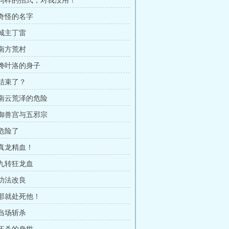
章 同样的招式，对我没用！
 奇怪的名字
 城主丁雷
 南方荒村
 馋叶洛的身子
 结束了？
章 南云荒泽的危险
章 御兽宫与五邪宗
 危险了
 真龙精血！
 九转狂龙血
 功法改良
 那就处死他！
 当场斩杀