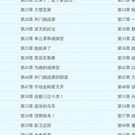
第20章 出来了，老子要报仇！
第21章
第23章 大楚栾家
第24章 
第26章 外门挑战赛
第27章
第29章 逆天的好运
第30章 
第32章 单云霄和戒律堂
第33章
第35章 姐姐来了
第36章
第38章 星辰百裂拳
第39章
第41章 为难的戒律堂
第42章
第44章 外门挑战赛的阴谋
第45章 
第47章 不动金刚霍天开
第48章
第50章 连败三位十杰！
第51章
第53章 嚣张的马车
第54章
第56章 强势斩杀！
第57章
第59章 影卫总部
第60章 