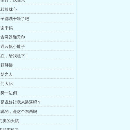
 尽情打，我随意
 九转玲珑心
 脖子都洗干净了吧
谢谢干妈
 太古灵器翻天印
 再遇云帆小胖子
 现在，给我跪下！
一顿胖揍
天妒之人
外门大比
 形势一边倒
 不是说好让我来装逼吗？
 你说的，是这个东西吗
 完美的天赋