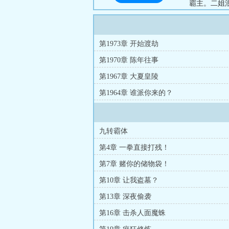
霸主。二姐
峰，起死回
之上。渐渐
单！等等，我
第1973章 开始渡劫
第1970章 陈年往事
第1967章 大夏皇陵
第1964章 谁派你来的？
九转霸体
第4章 一拳直接打残！
第7章 赌你的储物袋！
第10章 让我盗墓？
第13章 深夜偷袭
第16章 击杀人面魔蛛