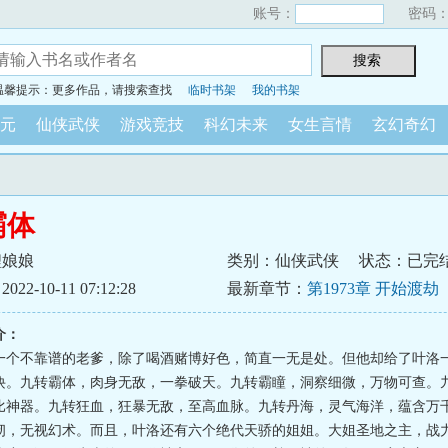
账号：
密码
温馨提示：更多作品，请搜索查找
临时书架
我的书架
元
仙侠武侠
游戏竞技
科幻未来
女生言情
玄幻奇幻
霸体
鲤娘娘
类别：仙侠武侠
状态：已完
2-10-11 07:12:28
最新章节：
第1973章 开始渡劫
介：
一个不靠谱的老爹，除了喝酒赌博好色，简直一无是处。但他却给了叶洛
诀。九转霸体，肉身无敌，一拳破天。九转霸瞳，洞察细微，万物可查。
比神器。九转狂血，狂暴无敌，至高血脉。九转丹海，灵气海洋，蕴含万
韧，无视幻术。而且，叶洛还有六个绝代天骄的姐姐。大姐圣地之主，战