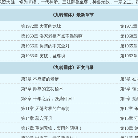
浪迹天涯，修为卓绝，一代神帝。三姐御兽至尊，神兽无数，一宗之主。
生，妙手仁心。五姐阵法帝尊，阵法通天，无人敢惹。六姐兵马元帅，一
《九转霸体》最新章节
的，叶洛发现自己这些姐姐的身份，一个比一个不简单！他老爹的身份，
自己的身份，似乎也不简单！...
第1972章 大夏的龙脉
第1971
第1969章 洛家老祖有点不靠谱啊
第1968
第1966章 你猜的不完全对
第1965
第1963章 突破，圣尊境
第196
《九转霸体》正文目录
第2章 不靠谱的老爹
第3章 
第5章 师尊的玄功秘术
第6章 
第8章 十年之后，强势回归！
第9章 
第11章 天荡客栈的亡命徒
第12章
第14章 墓穴开启
第15章
第17章 重剑无锋，栾雨的阴狠！
第18章