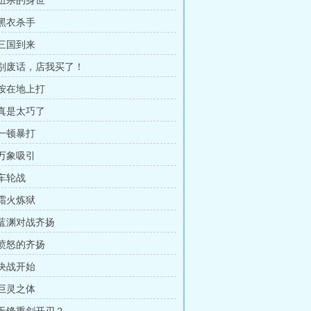
 伍杀的身世
 黑衣杀手
 三国到来
章 别废话，店我买了！
 按在地上打
 真是太巧了
 一顿暴打
 万象吸引
 车轮战
 霜火炼狱
 蓝渊对战齐扬
 愤怒的齐扬
 决战开始
 巨灵之体