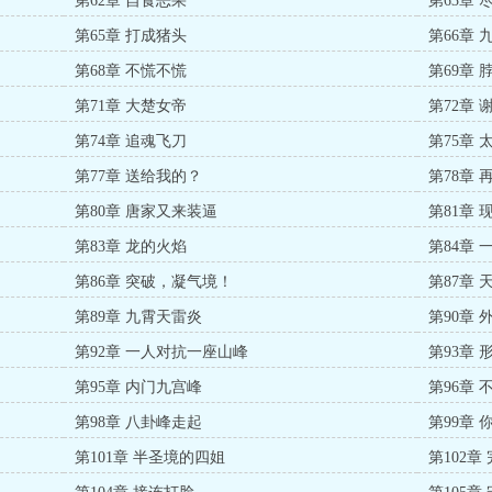
第62章 自食恶果
第63章
第65章 打成猪头
第66章
第68章 不慌不慌
第69章
第71章 大楚女帝
第72章 
第74章 追魂飞刀
第75章
第77章 送给我的？
第78章
第80章 唐家又来装逼
第81章
第83章 龙的火焰
第84章 
第86章 突破，凝气境！
第87章 
第89章 九霄天雷炎
第90章 
第92章 一人对抗一座山峰
第93章
第95章 内门九宫峰
第96章
第98章 八卦峰走起
第99章
第101章 半圣境的四姐
第102章