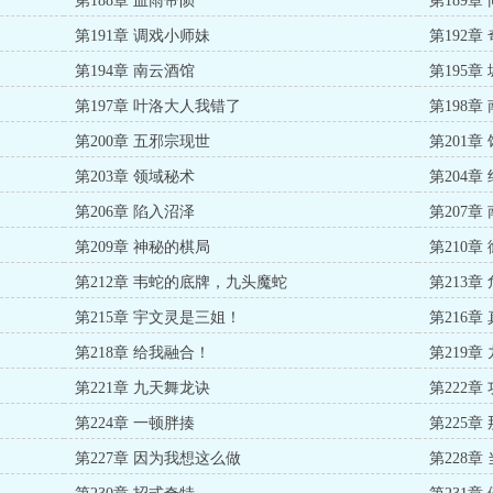
第188章 血雨帝陨
第189
第191章 调戏小师妹
第192章
第194章 南云酒馆
第195章
第197章 叶洛大人我错了
第198章
第200章 五邪宗现世
第201章
第203章 领域秘术
第204章
第206章 陷入沼泽
第207
第209章 神秘的棋局
第210
第212章 韦蛇的底牌，九头魔蛇
第213章
第215章 宇文灵是三姐！
第216章
第218章 给我融合！
第219章
第221章 九天舞龙诀
第222章
第224章 一顿胖揍
第225章
第227章 因为我想这么做
第228章