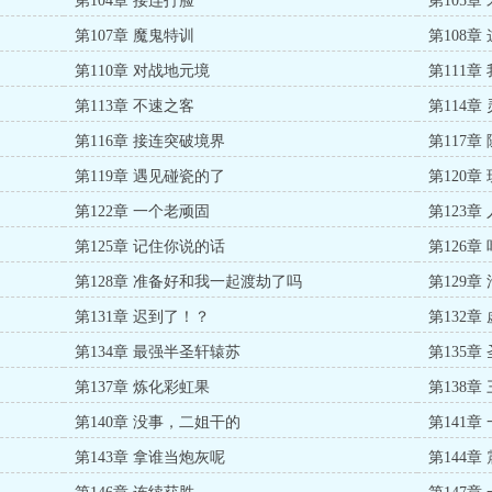
第104章 接连打脸
第105章
第107章 魔鬼特训
第108章
第110章 对战地元境
第111章
第113章 不速之客
第114章
第116章 接连突破境界
第117章
第119章 遇见碰瓷的了
第120章
第122章 一个老顽固
第123章
第125章 记住你说的话
第126章
第128章 准备好和我一起渡劫了吗
第129章
第131章 迟到了！？
第132
第134章 最强半圣轩辕苏
第135章
第137章 炼化彩虹果
第138章
第140章 没事，二姐干的
第141
第143章 拿谁当炮灰呢
第144章