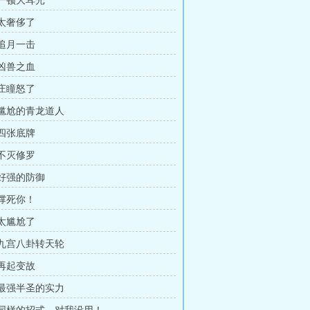
 一顿大耳光
 太奢侈了
 追月一击
 凶兽之血
 庄瞳怒了
章 尴尬的青龙道人
 四张底牌
 不灭修罗
 好强的防御
 撑死你！
 太尴尬了
章 九宫八卦转天轮
 再起变故
章 最强半圣的实力