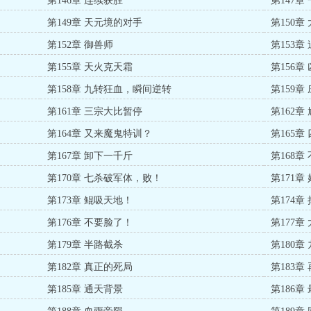
第146章 连续获胜
第147章
第149章 天元境的对手
第150章
第152章 御兽师
第153章
第155章 天火克天霜
第156章
第158章 九转狂血，瞬间逆转
第159章
第161章 三宗大比暂停
第162
第164章 又来魔鬼特训？
第165章
第167章 卸下一千斤
第168章
第170章 七杀破军体，败！
第171章
第173章 鲲吸天地！
第174章
第176章 不要脸了！
第177章
第179章 半路截杀
第180
第182章 真正的死局
第183章
第185章 通天背景
第186