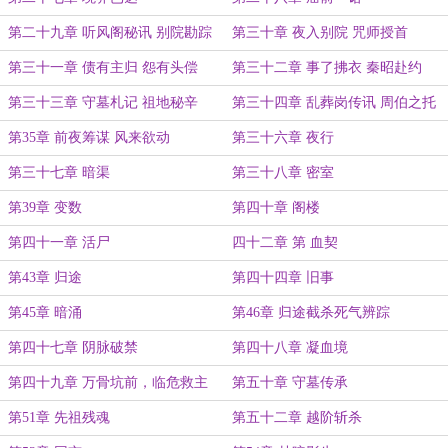
第二十九章 听风阁秘讯 别院勘踪
第三十章 夜入别院 咒师授首
第三十一章 债有主归 怨有头偿
第三十二章 事了拂衣 秦昭赴约
第三十三章 守墓札记 祖地秘辛
第三十四章 乱葬岗传讯 周伯之托
第35章 前夜筹谋 风来欲动
第三十六章 夜行
第三十七章 暗渠
第三十八章 密室
第39章 变数
第四十章 阁楼
第四十一章 活尸
四十二章 第 血契
第43章 归途
第四十四章 旧事
第45章 暗涌
第46章 归途截杀死气辨踪
第四十七章 阴脉破禁
第四十八章 凝血境
第四十九章 万骨坑前，临危救主
第五十章 守墓传承
第51章 先祖残魂
第五十二章 越阶斩杀