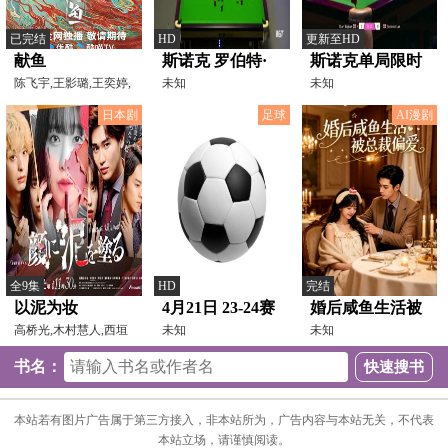
已完结
HD
更新至HD
献鱼
斯诺克 罗伯特·
斯诺克单局限时
陈飞宇,王影璐,王奕婷,
米尔金斯3-4曹宇
未知
赛32进16 林杉峰
未知
高寒,吴宇恒,王雅佳,
鹏 20231022
15-76斯图尔特·
日本剧
足球
AI漫剧
宾汉姆（朱峰
立） 20251213
全9集
HD
完结
以泥为妆
4月21日 23-24赛
婚后咸鱼生活被
高桥光,木村慧人,西垣
季沙联第28轮 达
未知
总裁偏爱
未知
匠,高野洸,奥贯薫,田
曼协作VS麦加统
书名：
一
本站若有图片广告属于第三方接入，非本站所为，广告内容与本站无关，不代表
本站立场，请谨慎阅读。