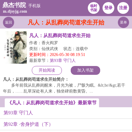
鼎杰书院
手机版
临时
登录
注册
书架
m.djsyjg.com
凡人：从乱葬岗苟道求生开始
返回
菜单
凡人：从乱葬岗苟道求生开始
作者：香火阎罗
类别：仙侠武侠
状态：连载中
更新时间：2026-05-30 08:19:51
最新章节：
第93章 守门人
开始阅读
加入书架
凡人：从乱葬岗苟道求生开始简介：
多年前我从乱葬岗醒来，月光为被，尸骸为眠。&lt;br/&gt;若干
年后，……乱草深处有人来，独坐碑前数黄昏。...
《凡人：从乱葬岗苟道求生开始》最新章节
第93章 守门人
第92章 ·舍身护道（下）