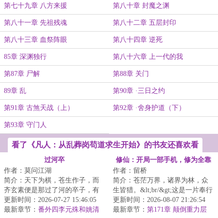
第七十九章 八方来援
第八十章 封魔之渊
第八十一章 先祖残魂
第八十二章 五层封印
第八十三章 血祭阵眼
第八十四章 逆死
85章 深渊独行
第八十六章 上一代的我
第87章 尸解
第88章 关门
89章 乱
第90章 ·三日之约
第91章 古煞天战（上）
第92章 ·舍身护道（下）
第93章 守门人
看了《凡人：从乱葬岗苟道求生开始》的书友还喜欢看
过河卒
修仙：开局一部手机，修为全靠
作者：莫问江湖
作者：留桥
买
简介：天下为棋，苍生作子，而
简介：苍茫万界，诸界为林，众
齐玄素便是那过了河的卒子，有
生皆猎。&lt;br/&gt;这是一片奉行
进无退，一往无前。...
更新时间：2026-07-27 15:46:05
黑暗森林法则的残酷修真天地资
更新时间：2026-08-07 21:26:54
最新章节：
番外四李元殊和姚清
源枯竭，猜...
最新章节：
第171章 颠倒重力层