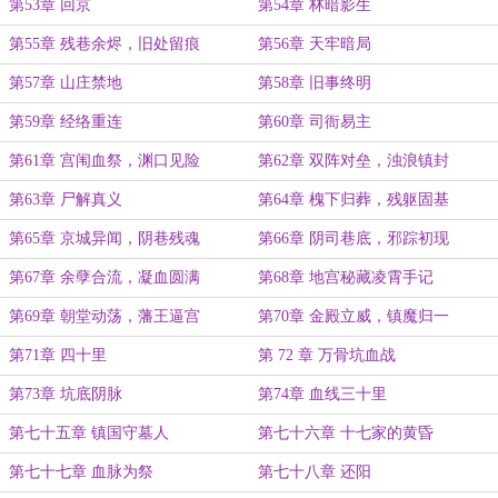
第53章 回京
第54章 林暗影生
第55章 残巷余烬，旧处留痕
第56章 天牢暗局
第57章 山庄禁地
第58章 旧事终明
第59章 经络重连
第60章 司衙易主
第61章 宫闱血祭，渊口见险
第62章 双阵对垒，浊浪镇封
第63章 尸解真义
第64章 槐下归葬，残躯固基
第65章 京城异闻，阴巷残魂
第66章 阴司巷底，邪踪初现
第67章 余孽合流，凝血圆满
第68章 地宫秘藏凌霄手记
第69章 朝堂动荡，藩王逼宫
第70章 金殿立威，镇魔归一
第71章 四十里
第 72 章 万骨坑血战
第73章 坑底阴脉
第74章 血线三十里
第七十五章 镇国守墓人
第七十六章 十七家的黄昏
第七十七章 血脉为祭
第七十八章 还阳