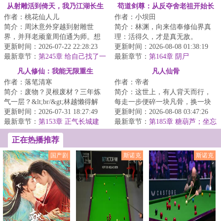
从射雕活到倚天，我乃江湖长生
苟道剑尊：从反夺舍老祖开始长
作者：桃花仙人儿
作者：小坝田
仙
生
简介：周沐意外穿越到射雕世
简介：林渊，向来信奉修仙界真
界，并拜老顽童周伯通为师。想
理：活得久，才是真无敌。
到恩师寄人篱下，还在饱经苦难
更新时间：2026-07-22 22:28:23
&lt;br/&gt;所以当家族筑基老祖慈
更新时间：2026-08-08 01:38:19
的他，毅然决然的...
最新章节：
第245章 给自己找了一
爱地要为他传功...
最新章节：
第164章 阴尸
个风水宝地
凡人修仙：我能无限重生
凡人仙骨
作者：落笔清寒
作者：帝者
简介：废物？灵根废材？三年炼
简介：这世上，有人背天而行，
气一层？&lt;br/&gt;林越懒得解
每走一步便碎一块凡骨，换一块
释。&lt;br/&gt;被推下悬崖的那一
更新时间：2026-07-31 18:27:49
仙骨。&lt;br/&gt;百步人仙，千步
更新时间：2026-08-08 03:47:26
刻，他笑了...
最新章节：
第153章 正气长城建
地仙，万步...
最新章节：
第185章 糖葫芦；坐忘
成，举行庆祝晚会
石的新发现
正在热播推荐
国产剧
斯诺克
斯诺克