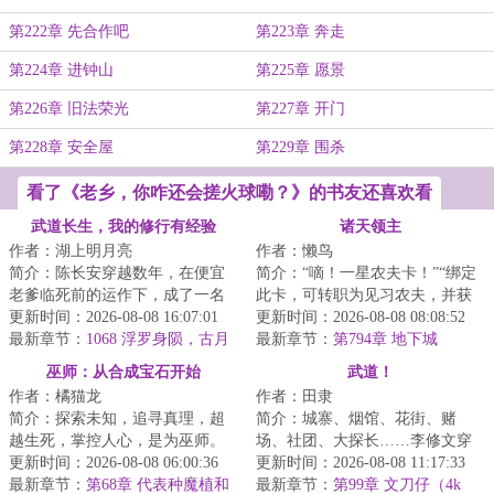
第222章 先合作吧
第223章 奔走
第224章 进钟山
第225章 愿景
第226章 旧法荣光
第227章 开门
第228章 安全屋
第229章 围杀
看了《老乡，你咋还会搓火球嘞？》的书友还喜欢看
武道长生，我的修行有经验
诸天领主
作者：湖上明月亮
作者：懒鸟
简介：陈长安穿越数年，在便宜
简介：“嘀！一星农夫卡！”“绑定
老爹临死前的运作下，成了一名
此卡，可转职为见习农夫，并获
不入册的差役替补。世道艰难，
更新时间：2026-08-08 16:07:01
得职业天赋所耕种的土地肥沃度
更新时间：2026-08-08 08:08:52
命比纸薄。本打...
最新章节：
1068 浮罗身陨，古月
被动增加%...
最新章节：
第794章 地下城
危机
巫师：从合成宝石开始
武道！
作者：橘猫龙
作者：田隶
简介：探索未知，追寻真理，超
简介：城寨、烟馆、花街、赌
越生死，掌控人心，是为巫师。
场、社团、大探长……李修文穿
在这个资源相对匮乏的巫师世界
更新时间：2026-08-08 06:00:36
越到了殖民政府统治下的香海，
更新时间：2026-08-08 11:17:33
之中，穿越者洛...
最新章节：
第68章 代表种魔植和
此世江湖余温尚在...
最新章节：
第99章 文刀仔（4k