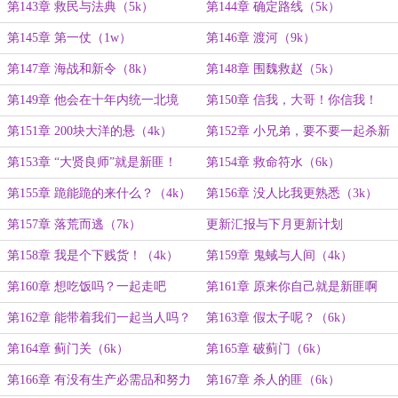
第143章 救民与法典（5k）
第144章 确定路线（5k）
第145章 第一仗（1w）
第146章 渡河（9k）
第147章 海战和新令（8k）
第148章 围魏救赵（5k）
第149章 他会在十年内统一北境
第150章 信我，大哥！你信我！
（5k）
（4k）
第151章 200块大洋的悬（4k）
第152章 小兄弟，要不要一起杀新
匪（5.4k）
第153章 “大贤良师”就是新匪！
第154章 救命符水（6k）
（4.6k）
第155章 跪能跪的来什么？（4k）
第156章 没人比我更熟悉（3k）
第157章 落荒而逃（7k）
更新汇报与下月更新计划
第158章 我是个下贱货！（4k）
第159章 鬼蜮与人间（4k）
第160章 想吃饭吗？一起走吧
第161章 原来你自己就是新匪啊
（5.2k）
（4.8k）
第162章 能带着我们一起当人吗？
第163章 假太子呢？（6k）
（6k）
第164章 蓟门关（6k）
第165章 破蓟门（6k）
第166章 有没有生产必需品和努力
第167章 杀人的匪（6k）