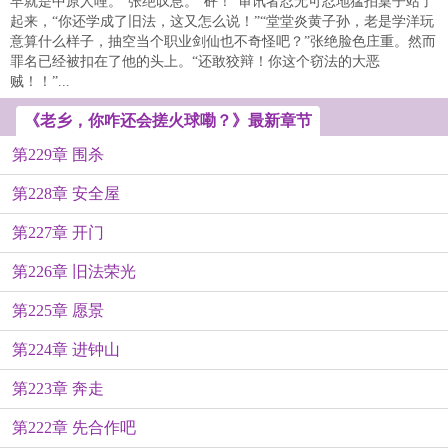
早就是中原人哩。”张绝叹息。“砰！”审讯者忍无可忍地猛拍桌子站了
起来，“你还学成了旧法，这又怎么说！”“堂堂炎黄子孙，老是学洋玩
意算什么样子，抽空当个职业剑仙也不奇怪吧？”张绝脸色庄重。然而
罪名已经被扣在了他的头上。“还敢狡辩！你这个窃法的大恶
贼！！”...
《老乡，你咋还会搓火球嘞？》最新章节
第229章 围杀
第228章 安全屋
第227章 开门
第226章 旧法荣光
第225章 愿景
第224章 进钟山
第223章 奔走
第222章 先合作吧