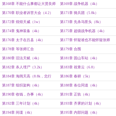
无关(2k)
第168章 不能什么事都让大贤良师
第169章 战争机器（4k）
亲自来（6k）
第170章 职业者诉苦大会（4.2）
第171章 骑兵团（5.8k）
第172章 煌煌天威（1w）
第173章 先杀马匪头（8k）
第174章 鬼神装备（4k）
第175章 超级战争机器（4k）
第176章 太子在吕县（4k）
第177章 怀疑谁也不能怀疑张师
第178章 等张师汇合
第179章 合围
第180章 旧法天赋（4k）
第181章 固山车站（4k）
第182章 杀人埋尸（3.2k）
第183章 祝青云（6.8）
第184章 海阔天高（8.8k，北行
第186章 春耕（5k）
完）
第187章 组织架构（4k）
第188章 各位同道（4k）
第190章 收钱，办事（4k）
第191章 正轨（4k）
第192章 三年计划（4k）
第193章 齐霁的计划（4k）
第194章 间谍（4k）
第195章 内部问题（4k）