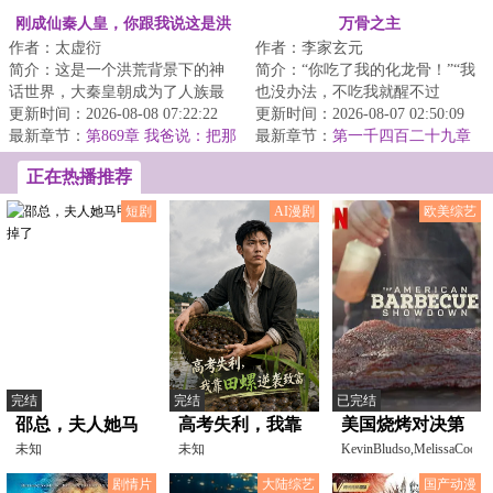
丛林与追求形式之人难入我门！
字，求月票）
刚成仙秦人皇，你跟我说这是洪
万骨之主
作者：太虚衍
作者：李家玄元
荒
简介：这是一个洪荒背景下的神
简介：“你吃了我的化龙骨！”“我
话世界，大秦皇朝成为了人族最
也没办法，不吃我就醒不过
后一个气运之朝！凡人在这个世
更新时间：2026-08-08 07:22:22
来。”“小姑姑，我的化龙骨没
更新时间：2026-08-07 02:50:09
界，微不足道，...
最新章节：
第869章 我爸说：把那
了。”...
最新章节：
第一千四百二十九章
些旧朝余孽，统统砍了！
六载凝聚
正在热播推荐
短剧
AI漫剧
欧美综艺
完结
完结
已完结
邵总，夫人她马
高考失利，我靠
美国烧烤对决第
甲又掉了
未知
田螺逆袭致富
未知
二季
KevinBludso,MelissaCookst
蜜雪儿·伯托
剧情片
大陆综艺
国产动漫