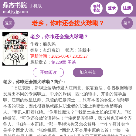
鼎杰书院
手机版
临时
登录
注册
书架
m.djsyjg.com
老乡，你咋还会搓火球嘞？
返回
菜单
老乡，你咋还会搓火球嘞？
作者：船头鸦
类别：玄幻奇幻
状态：连载中
更新时间：2026-08-07 23:35:27
最新章节：
第229章 围杀
开始阅读
加入书架
老乡，你咋还会搓火球嘞？简介：
“旧法衰败，新职业运动传遍大江南北。依靠新法，各省根据地域
发展出不同的专属职业。中原的斥候、西北的锤手、齐鲁的儒学圣
职、江南的散星法师、武陵的狂暴骑士......只有本省的乡党才能转职
本省的职业，因此很容易就能从职业者的职业上判断出他是哪的
人。”审讯人盯着张绝。“你用过魔法？”“我是土生土长的江南人。”张
绝微笑。“可你还会放论语祷告！”“俺奶是齐鲁嘞，我当然也算半个齐
鲁人。”张绝一本正经。“那一手锤法你又怎么解释！”“咋？额其实也
是半个西北人滴。”张绝挑眉。“西北人不会用中原的匕首！”“咦！俺