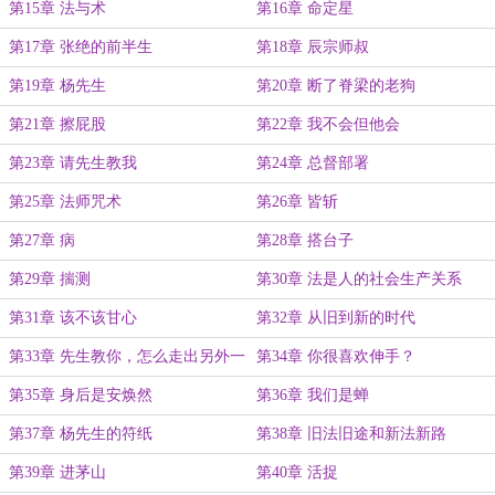
第15章 法与术
第16章 命定星
第17章 张绝的前半生
第18章 辰宗师叔
第19章 杨先生
第20章 断了脊梁的老狗
第21章 擦屁股
第22章 我不会但他会
第23章 请先生教我
第24章 总督部署
第25章 法师咒术
第26章 皆斩
第27章 病
第28章 搭台子
第29章 揣测
第30章 法是人的社会生产关系
第31章 该不该甘心
第32章 从旧到新的时代
第33章 先生教你，怎么走出另外一
第34章 你很喜欢伸手？
条路
第35章 身后是安焕然
第36章 我们是蝉
第37章 杨先生的符纸
第38章 旧法旧途和新法新路
第39章 进茅山
第40章 活捉