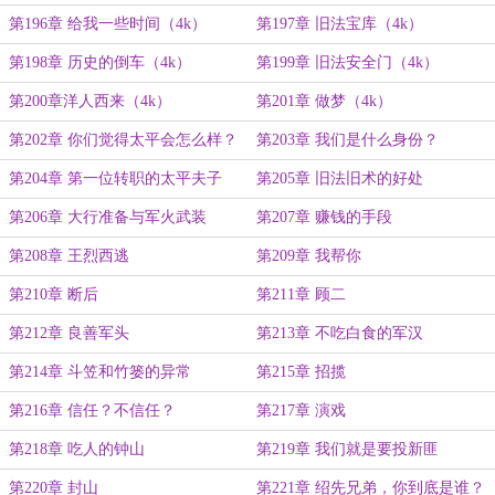
第196章 给我一些时间（4k）
第197章 旧法宝库（4k）
第198章 历史的倒车（4k）
第199章 旧法安全门（4k）
第200章洋人西来（4k）
第201章 做梦（4k）
第202章 你们觉得太平会怎么样？
第203章 我们是什么身份？
第204章 第一位转职的太平夫子
第205章 旧法旧术的好处
第206章 大行准备与军火武装
第207章 赚钱的手段
第208章 王烈西逃
第209章 我帮你
第210章 断后
第211章 顾二
第212章 良善军头
第213章 不吃白食的军汉
第214章 斗笠和竹篓的异常
第215章 招揽
第216章 信任？不信任？
第217章 演戏
第218章 吃人的钟山
第219章 我们就是要投新匪
第220章 封山
第221章 绍先兄弟，你到底是谁？