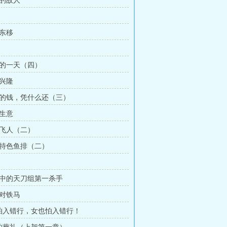
烦的故人
水东移
家的一天（四）
意兴隆
来的钱，凭什么还（三）
胆生意
中飞人（二）
江特色鱼排（二）
说中的天刀组第一杀手
桥对铁马
男怕入错行，女也怕入错行！