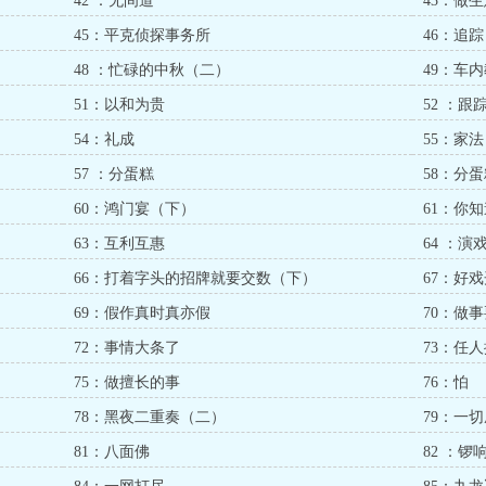
42 ：无间道
43：做
45：平克侦探事务所
46：追踪
48 ：忙碌的中秋（二）
49：车
51：以和为贵
52 ：跟
54：礼成
55：家法
57 ：分蛋糕
58：分
60：鸿门宴（下）
61：你
63：互利互惠
64 ：演
66：打着字头的招牌就要交数（下）
67：好
69：假作真时真亦假
70：做
72：事情大条了
73：任
75：做擅长的事
76：怕
78：黑夜二重奏（二）
79：一
81：八面佛
82 ：锣