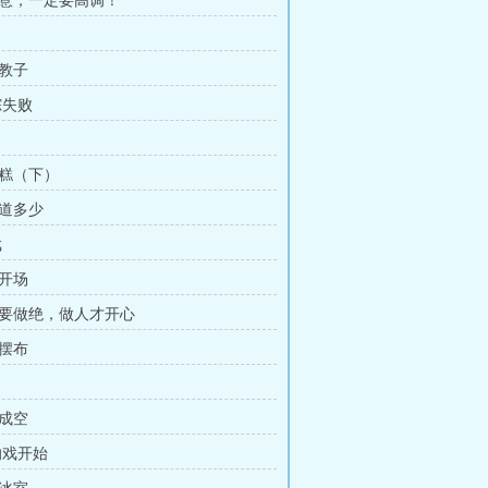
生意，一定要高调！
内教子
踪失败
蛋糕（下）
知道多少
戏
戏开场
事要做绝，做人才开心
人摆布
切成空
响戏开始