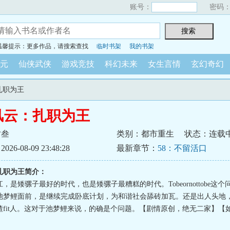
账号：
密码
温馨提示：更多作品，请搜索查找
临时书架
我的书架
元
仙侠武侠
游戏竞技
科幻未来
女生言情
玄幻奇幻
扎职为王
风云：扎职为王
时叁
类别：都市重生
状态：连载
6-08-09 23:48:28
最新章节：
58：不留活口
扎职为王简介：
，是矮骡子最好的时代，也是矮骡子最糟糕的时代。Tobeornottobe这
池梦鲤面前，是继续完成卧底计划，为和谐社会舔砖加瓦。还是出人头地
揸fit人。这对于池梦鲤来说，的确是个问题。【剧情原创，绝无二家】【