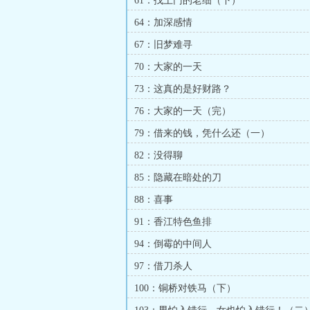
61：找上门的老细（下）
64：加深感情
67：旧梦难寻
70：大家的一天
73：这真的是好财路？
76：大家的一天（完）
79：借来的钱，凭什么还（一）
82：没得聊
85：隐藏在暗处的刀
88：喜事
91：香江特色鱼排
94：倒霉的中间人
97：借刀杀人
100：铜桥对铁马（下）