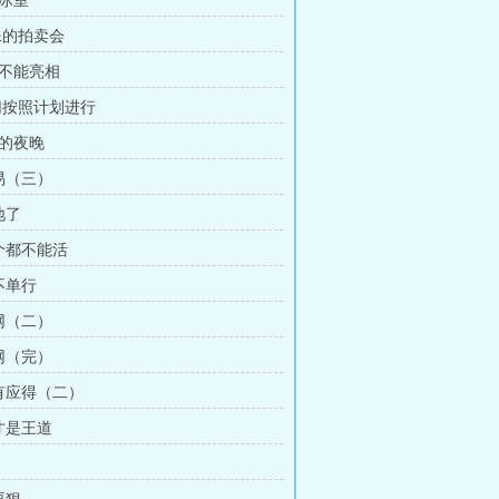
龙冰室
特殊的拍卖会
对不能亮相
一切按照计划进行
闹的夜晚
交易（三）
地了
一个都不能活
不单行
收网（二）
收网（完）
罪有应得（二）
才是王道