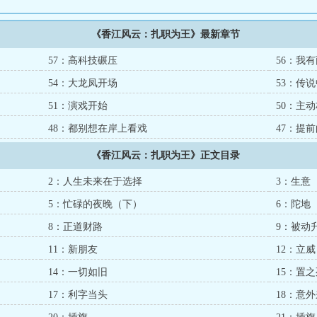
《香江风云：扎职为王》最新章节
57：高科技碾压
56：我
54：大龙凤开场
53：传
51：演戏开始
50：主
48：都别想在岸上看戏
47：提
《香江风云：扎职为王》正文目录
2：人生未来在于选择
3：生意
5：忙碌的夜晚（下）
6：陀地
8：正道财路
9：被动
11：新朋友
12：立威
14：一切如旧
15：置
17：利字当头
18：意