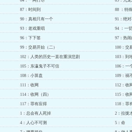
84：一网打尽
85：九
87：时间到
88 ：
90：真相只有一个
91：绝
93：老戏重唱
94 ：
96：下下签
97：热
99：交易开始（二）
100：
102：人类的历史一直在重演悲剧
103：到
105：东瀛鬼子不可信
106：
108：小算盘
109：祸
111：收网
112：
114：收网（四）
115：
117：罪有应得
118：
1：总会有人死掉
2：拉拢
4：人心不可测
5：命