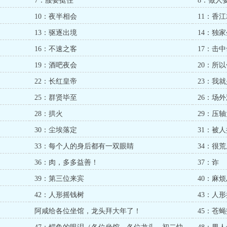
7：腰要挺住
8：做人
10：夜半相会
11：香
13：驱逐出境
14：独
16：不速之客
17：击
19：酒吧夜会
20：所
22：长红皇帝
23：我
25：群贤毕至
26：场
28：拱火
29：压
30：尘埃落定
31：被
33：每个人的身后都有一双眼睛
34：很
36：肉，多多益善！
37：诈
39：第三位来宾
40：麻
42：人形摇钱树
43：人
阿咸给各位坐馆，龙头拜大年了！
45：苍