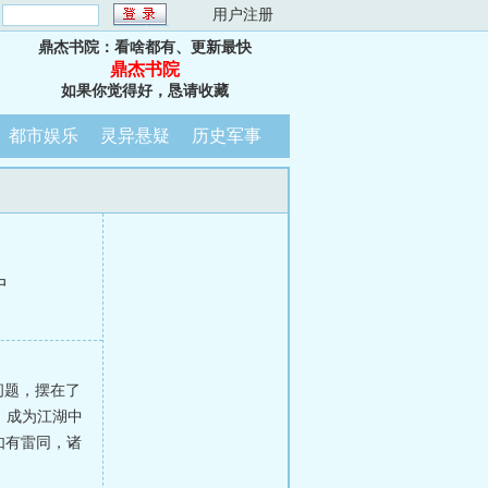
：
用户注册
鼎杰书院：看啥都有、更新最快
鼎杰书院
如果你觉得好，恳请收藏
都市娱乐
灵异悬疑
历史军事
中
个问题，摆在了
，成为江湖中
如有雷同，诸