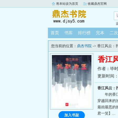
将本站设为首页
收藏鼎杰官网
首页
书库
排行榜
完本
二次
您当前的位置：
鼎杰书院
-> 香江风云：
香江
作者：毕
更新时间：202
香江风云：
年的香江
穿越回来的
最凶最恶的
君一笑】...
加入书架