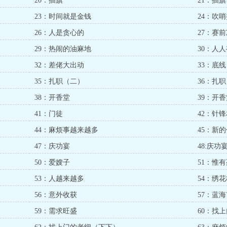
20：插旗
21：插
23：时间就是金钱
24：吹
26：人是贪心的
27：赛
29：热闹的油麻地
30：人
32：差佬大出动
33：底线
35：扎职（二）
36：扎
38：开香堂
39：开
41：门徒
42：针
44：麻烦事越来越多
45：新
47：庆功宴
48:庆功
50：爱嫂子
51：惟
53：人越来越多
54：绣
56：意外收获
57：蓝
59：需求旺盛
60：找