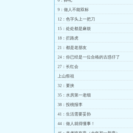
6：葬礼
9：做人不能双标
12：色字头上一把刀
15：处处都是麻烦
18：拦路虎
21：都是老朋友
24：你已经是一位合格的古惑仔了
27：长红会
上山祭祖
32：要挟
35：水房第一老细
38：投桃报李
41：生活需要妥协
44：做人就得懂事！