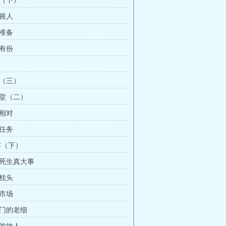
旗（下）
哨摇人
前准备
人有份
职（三）
香堂（二）
锋相对
的任务
宴（下）
有死生真大事
花枕头
海市场
上门的老细