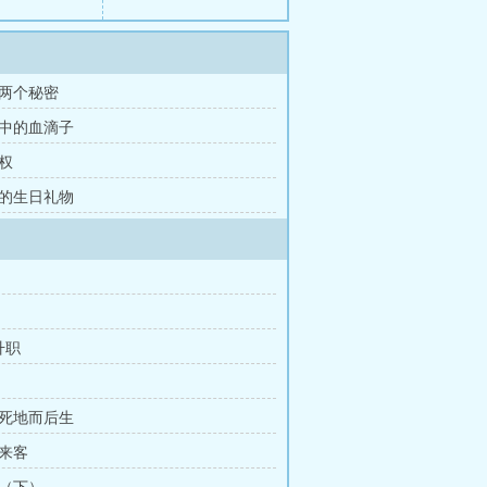
有两个秘密
说中的血滴子
动权
前的生日礼物
升职
之死地而后生
外来客