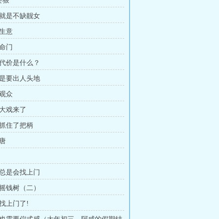
要狠
江就是不缺靓女
家生意
中命门
以代价是什么？
就是要出人头地
外观众
轴大戏来了
人抓住了把柄
荒唐
烦总是会找上门
形摇钱树（二）
蝇找上门了!