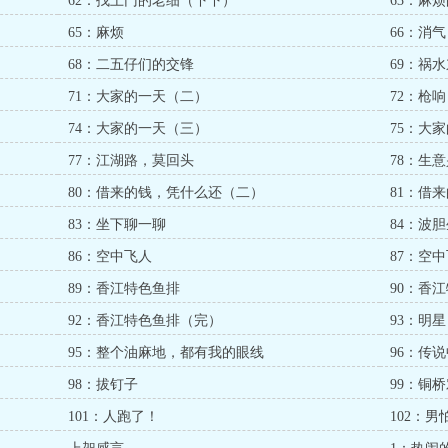
62：找上门的老细（下下）
63：麻
65：麻烦
66：消气
68：二五仔们的交锋
69：祸
71：大家的一天（二）
72：枪响
74：大家的一天（三）
75：大
77：江湖路，莫回头
78：生
80：借来的钱，凭什么还（二）
81：借
83：坐下聊一聊
84：波
86：空中飞人
87：空
89：香江特色鱼排
90：香
92：香江特色鱼排（完）
93：明星
95：整个油麻地，都有我的眼线
96：传
98：拔钉子
99：铜
101：人跑了！
102：