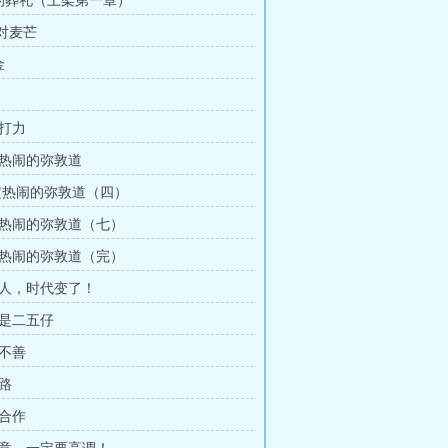
的葬礼（上架第一章）
尖对麦芒
金
力打力
定热闹的弥敦道
注定热闹的弥敦道（四）
定热闹的弥敦道（七）
定热闹的弥敦道（完）
轻人，时代变了！
才是二五仔
者不善
财路
强合作